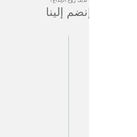
لديك روح الإبداع؟
نضم إلينا